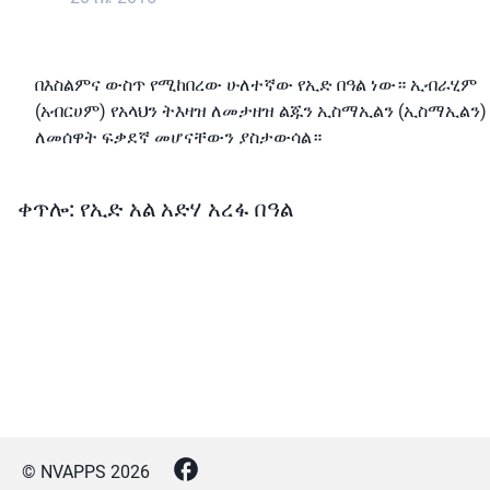
በእስልምና ውስጥ የሚከበረው ሁለተኛው የኢድ በዓል ነው። ኢብራሂም
(አብርሀም) የአላህን ትእዛዝ ለመታዘዝ ልጁን ኢስማኢልን (ኢስማኢልን)
ለመሰዋት ፍቃደኛ መሆናቸውን ያስታውሳል።
ቀጥሎ: የኢድ አል አድሃ አረፋ በዓል
© NVAPPS
2026