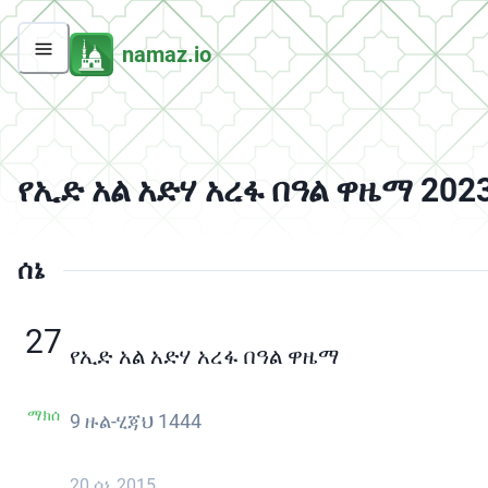
namaz.io
የኢድ አል አድሃ አረፋ በዓል ዋዜማ 202
ሰኔ
27
የኢድ አል አድሃ አረፋ በዓል ዋዜማ
ማክሰ
9 ዙል-ሂጃህ 1444
20 ሰኔ 2015