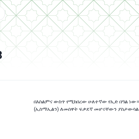
3
በእስልምና ውስጥ የሚከበረው ሁለተኛው የኢድ በዓል ነው።
(ኢስማኢልን) ለመሰዋት ፍቃደኛ መሆናቸውን ያስታውሳል