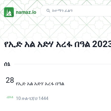
namaz.io
የኢድ አል አድሃ አረፋ በዓል 202
ሰኔ
28
የኢድ አል አድሃ አረፋ በዓል
ረቡዕ
10 ዙል-ሂጃህ 1444