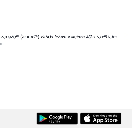
 ኢብራሂም (አብርሀም) የአላህን ትእዛዝ ለመታዘዝ ልጁን ኢስማኢልን
።