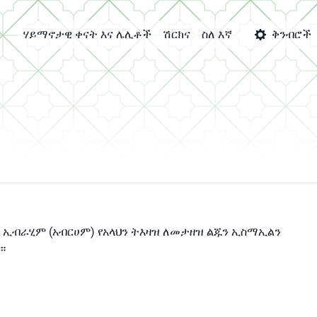
ሃይማኖታዊ ቀናት እና ሌሊቶች
ሽርክና
ስለ እኛ
ቅንብሮች
 ኢብራሂም (አብርሀም) የአላህን ትእዛዝ ለመታዘዝ ልጁን ኢስማኢልን
።