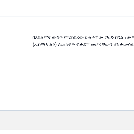
በእስልምና ውስጥ የሚከበረው ሁለተኛው የኢድ በዓል ነው።
(ኢስማኢልን) ለመሰዋት ፍቃደኛ መሆናቸውን ያስታውሳል