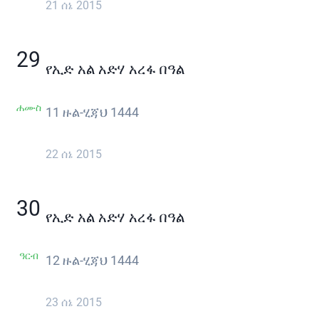
21 ሰኔ 2015
29
የኢድ አል አድሃ አረፋ በዓል
ሐሙስ
11 ዙል-ሂጃህ 1444
22 ሰኔ 2015
30
የኢድ አል አድሃ አረፋ በዓል
ዓርብ
12 ዙል-ሂጃህ 1444
23 ሰኔ 2015