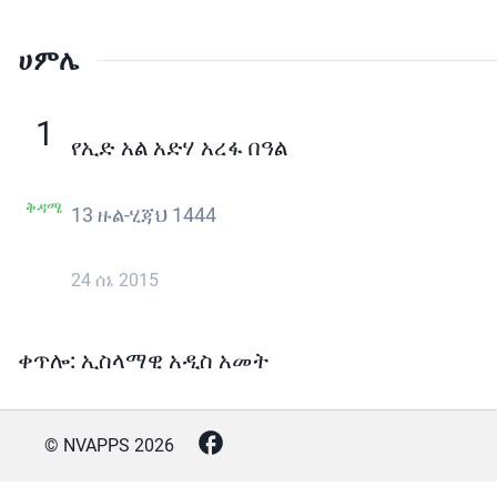
ሀምሌ
1
የኢድ አል አድሃ አረፋ በዓል
ቅዳሜ
13 ዙል-ሂጃህ 1444
24 ሰኔ 2015
ቀጥሎ: ኢስላማዊ አዲስ አመት
© NVAPPS
2026