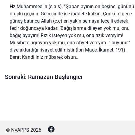
Hz.Muhammed'in (s.a.s), “Şaban ayının on beşinci gününü
oruçlu geçirin. Gecesinde ise ibadete kalkın. Çünkü o gece
güneş batınca Allah (c.c) en yakın semaya tecelli ederek
fecir doğuncaya kadar: ‘Bağışlanma dileyen yok mu, onu
bağışlayayım! Rızık isteyen yok mu, ona rızık vereyim!
Musibete uğrayan yok mu, ona afiyet vereyim...’ buyurur.”
diye aktardığı rivayet edilmiştir (İbn Mace, İkamet, 191).
Berat Kandiliniz mübarek olsun...
Sonraki: Ramazan Başlangıcı
© NVAPPS
2026