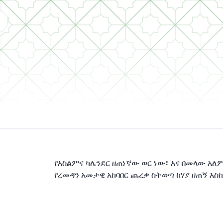
የእስልምና ካሌንደር ዘጠነኛው ወር ነው፣ እና በመላው አለም
የረመዳን አመታዊ አከባበር ጨረቃ ስትወጣ ከሃያ ዘጠኝ እስ