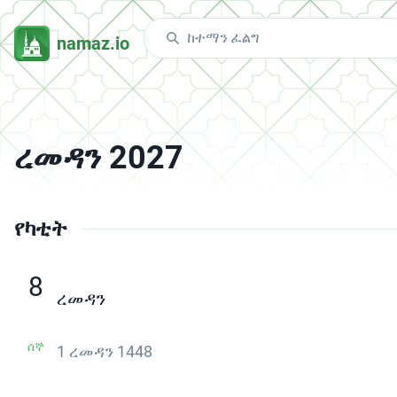
namaz.io
ረመዳን 2027
የካቲት
8
ረመዳን
ሰኞ
1 ረመዳን 1448