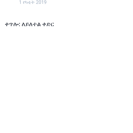
1 የካቲት 2019
ቀጥሎ: ለይለተል ቀድር