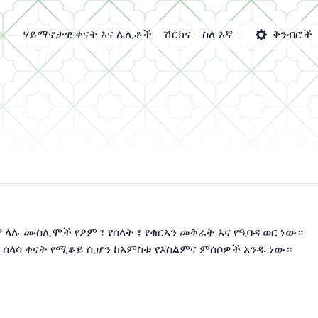
ሃይማኖታዊ ቀናት እና ሌሊቶች
ሽርክና
ስለ እኛ
ቅንብሮች
 ላሉ ሙስሊሞች የፆም ፣ የሰላት ፣ የቁርኣን መቅራት እና የዒባዳ ወር ነው።
ከ ሰላሳ ቀናት የሚቆይ ሲሆን ከአምስቱ የእስልምና ምሰሶዎች አንዱ ነው።