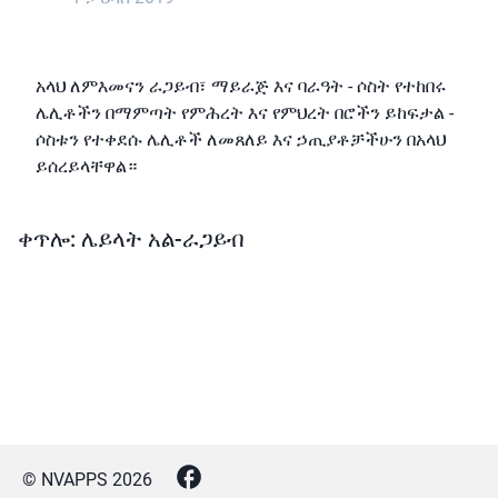
አላህ ለምእመናን ራጋይብ፣ ማይራጅ እና ባራዓት - ሶስት የተከበሩ
ሌሊቶችን በማምጣት የምሕረት እና የምህረት በሮችን ይከፍታል -
ሶስቱን የተቀደሱ ሌሊቶች ለመጸለይ እና ኃጢያቶቻችሁን በአላህ
ይሰረይላቸዋል።
ቀጥሎ: ሌይላት አል-ራጋይብ
© NVAPPS
2026