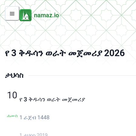
namaz.io
የ 3 ቅዱሳን ወራት መጀመሪያ 2026
ታህሳስ
10
የ 3 ቅዱሳን ወራት መጀመሪያ
ሐሙስ
1 ራጀብ 1448
1 ታህሳስ 2019