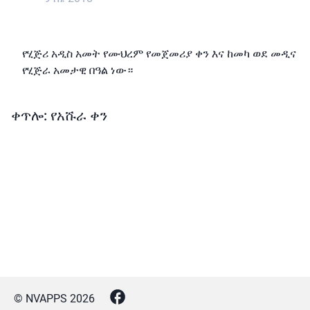
የሂጅሪ አዲስ አመት የሙህረም የመጀመሪያ ቀን እና ከመካ ወደ መዲና
የሂጅራ አመታዊ በዓል ነው።
ቀጥሎ: የአሹራ ቀን
© NVAPPS
2026