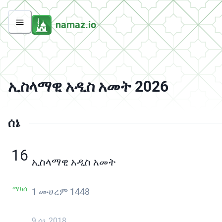
namaz.io
ኢስላማዊ አዲስ አመት 2026
ሰኔ
16
ኢስላማዊ አዲስ አመት
ማክሰ
1 ሙሀረም 1448
9 ሰኔ 2018