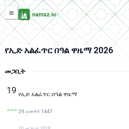
namaz.io
የኢድ አልፈጥር በዓል ዋዜማ 2026
መጋቢት
19
የኢድ አልፈጥር በዓል ዋዜማ
ሐሙስ
29 ረመዳን 1447
10 መጋቢት 2018