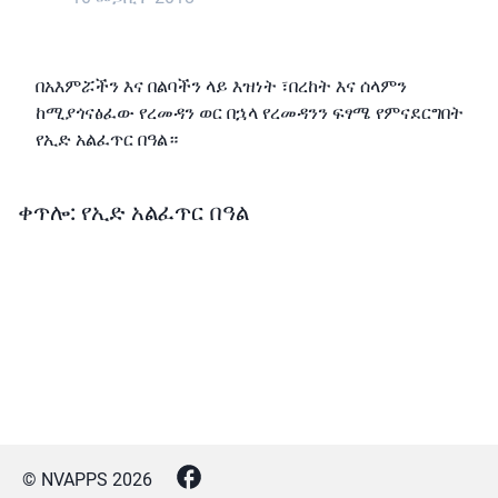
በአእምሯችን እና በልባችን ላይ እዝነት ፣በረከት እና ሰላምን
ከሚያጎናፅፈው የረመዳን ወር በኋላ የረመዳንን ፍፃሜ የምናደርግበት
የኢድ አልፈጥር በዓል።
ቀጥሎ: የኢድ አልፈጥር በዓል
© NVAPPS
2026