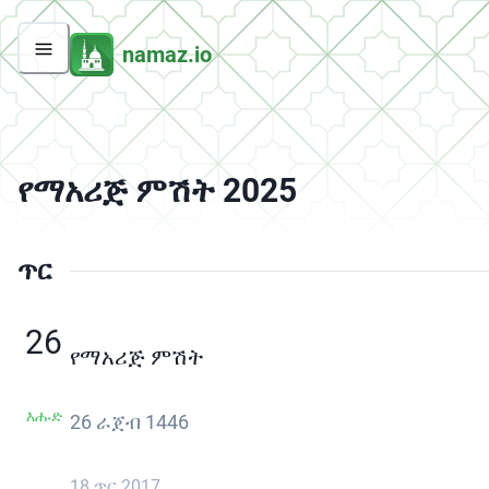
namaz.io
የማአሪጅ ምሽት 2025
ጥር
26
የማአሪጅ ምሽት
እሑድ
26 ራጀብ 1446
18 ጥር 2017