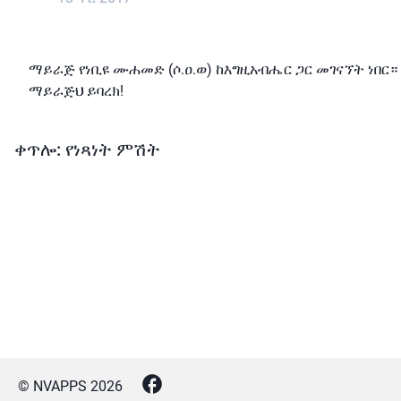
ማይራጅ የነቢዩ ሙሐመድ (ሶ.ዐ.ወ) ከእግዚአብሔር ጋር መገናኘት ነበር።
ማይራጅህ ይባረክ!
ቀጥሎ: የነጻነት ምሽት
© NVAPPS
2026