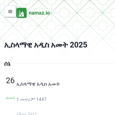
namaz.io
ኢስላማዊ አዲስ አመት 2025
ሰኔ
26
ኢስላማዊ አዲስ አመት
ሐሙስ
1 ሙሀረም 1447
19 ሰኔ 2017