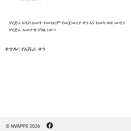
የሂጅሪ አዲስ አመት የሙህረም የመጀመሪያ ቀን እና ከመካ ወደ መዲና
የሂጅራ አመታዊ በዓል ነው።
ቀጥሎ: የአሹራ ቀን
© NVAPPS
2026