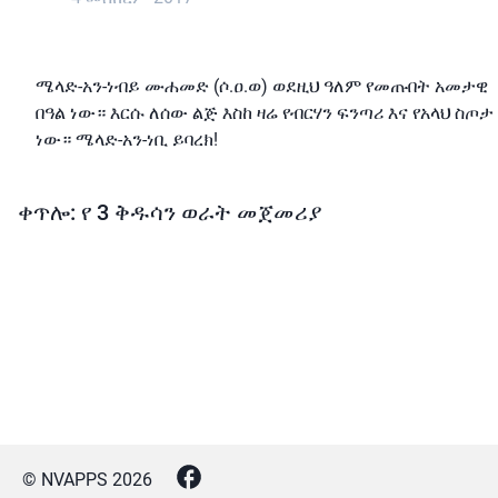
ሜላድ-አን-ነብይ ሙሐመድ (ሶ.ዐ.ወ) ወደዚህ ዓለም የመጡበት አመታዊ
በዓል ነው። እርሱ ለሰው ልጅ እስከ ዛሬ የብርሃን ፍንጣሪ እና የአላህ ስጦታ
ነው። ሜላድ-አን-ነቢ ይባረክ!
ቀጥሎ: የ 3 ቅዱሳን ወራት መጀመሪያ
© NVAPPS
2026