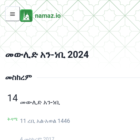
namaz.io
መውሊድ አን-ነቢ 2024
መስከረም
14
መውሊድ አን-ነቢ
ቅዳሜ
11 ረቢ አል-አወል 1446
4 መስከረም 2017