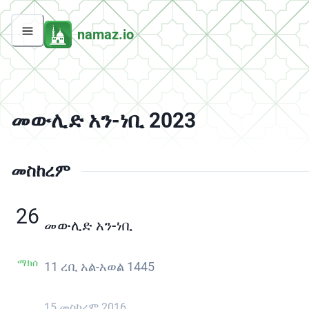
namaz.io
መውሊድ አን-ነቢ 2023
መስከረም
26
መውሊድ አን-ነቢ
ማክሰ
11 ረቢ አል-አወል 1445
15 መስከረም 2016