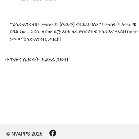
ሜላድ-አን-ነብይ ሙሐመድ (ሶ.ዐ.ወ) ወደዚህ ዓለም የመጡበት አመታዊ
በዓል ነው። እርሱ ለሰው ልጅ እስከ ዛሬ የብርሃን ፍንጣሪ እና የአላህ ስጦታ
ነው። ሜላድ-አን-ነቢ ይባረክ!
ቀጥሎ: ሌይላት አል-ራጋይብ
© NVAPPS
2026