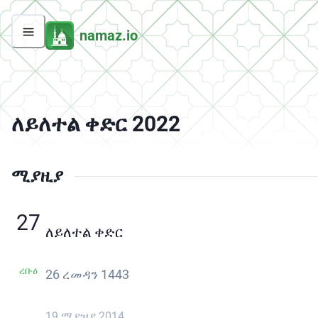
namaz.io
ለይለተል ቀድር 2022
ሚያዚያ
27
ለይለተል ቀድር
ረቡዕ
26 ረመዳን 1443
19 ሚያዝያ 2014