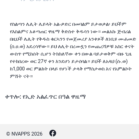
የስልጣን ሌሊት ሌይላት አል-ቃድር በመባልም ይታወቃል፡ ይህችም
የእስልምና አቆጣጠር ዋዜማ ቅድስተ ቅዱሳን ነው። መልአኩ ጅብሪል
በዚህች ሌሊት የቅዱስ ቁርኣንን የመጀመሪያ አንቀጾች ለነቢዩ ሙሐመድ
(ሰ.ዐ.ወ) አደረሳቸው። ይህ ለሊት በረመዷን የመጨረሻዎቹ አስር ቀናት
ውስጥ የሚከሰት ሲሆን ትክክለኛው ቀን በውል ባይታወቅም ብዙ ጊዜ
የተከበረው ወር 27ኛ ቀን እንደሆነ ይታሰባል። ይህች ለአላህ (ሱ.ወ)
ከ1,000 ወር ምልክት በላይ የሆነች ታላቅ የማስታወስ እና የአምልኮት
ምሽት ናት።
ቀጥሎ: የኢድ አልፈጥር በዓል ዋዜማ
© NVAPPS
2026