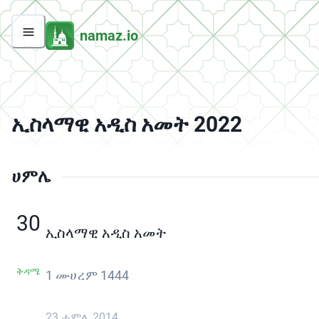
namaz.io
ኢስላማዊ አዲስ አመት 2022
ሀምሌ
30
ኢስላማዊ አዲስ አመት
ቅዳሜ
1 ሙሀረም 1444
23 ሐምሌ 2014