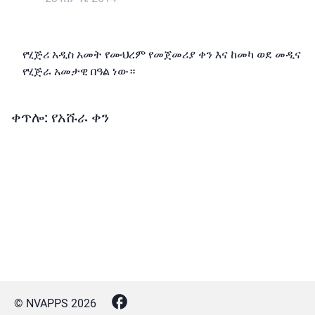
የሂጅሪ አዲስ አመት የሙህረም የመጀመሪያ ቀን እና ከመካ ወደ መዲና
የሂጅራ አመታዊ በዓል ነው።
ቀጥሎ: የአሹራ ቀን
© NVAPPS
2026